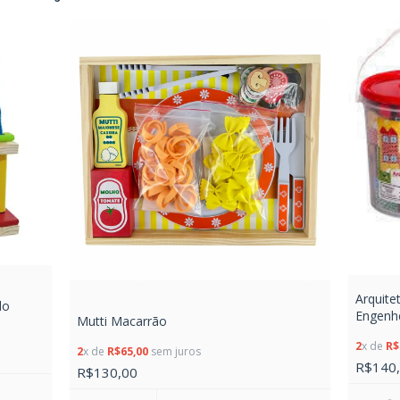
Arquite
do
Engenh
Mutti Macarrão
2
x de
R$
2
x de
R$65,00
sem juros
R$140
R$130,00