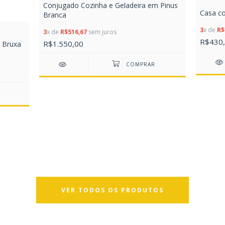
Conjugado Cozinha e Geladeira em Pinus
Casa c
Branca
3
x de
R$
3
x de
R$516,67
sem juros
R$430
R$1.550,00
e Bruxa
VER TODOS OS PRODUTOS