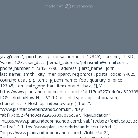
gtag('event', 'purchase', { 'transaction_id': 't_12345', 'currency': 'USD',
'value': 1.23, user_data: { email_address: 'johnsmith@email.com',
phone_number: '1234567890', address: { first_name: 'john',
last_name: 'smith', city: 'menlopark', region: 'ca', postal_code: '94025',
country: 'usa', }, }, items: [{ item_name: 'foo', quantity: 5, price:
123.45, item_category: 'bar', item_brand : 'baz', }], });
https://www.plantandoebrincando.com.br/abf17db527fe4d0ca82936
POST /IndexNow HTTP/1.1 Content-Type: application/json;
charset=utf-8 Host: api.indexnow.org { "host":
"www.plantandoebrincando.com.br", "key":
"abf17db527fe4d0ca829363000035c58", "keyLocation":
"https://www.plantandoebrincando.com.br/abf17db527fe4d0ca82936
"urlList": [ "https://www.plantandoebrincando.com.br/url1",
"https://www.plantandoebrincando.com.br/folder/url2",