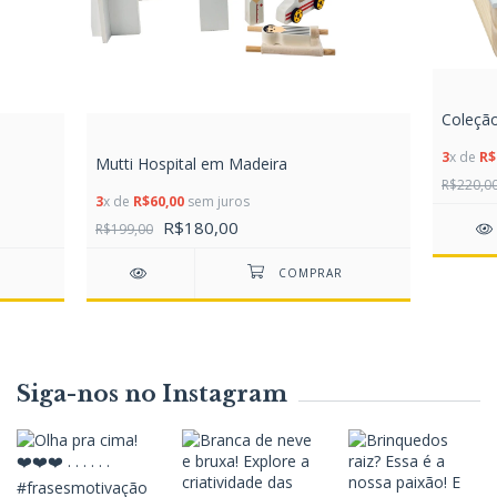
Coleçã
3
x de
R$
Mutti Hospital em Madeira
R$220,0
3
x de
R$60,00
sem juros
R$180,00
R$199,00
Siga-nos no Instagram