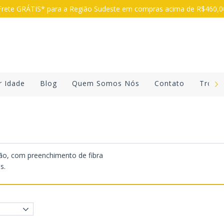
rete GRÁTIS* para a Região Sudeste em compras acima de R$460,
r Idade
Blog
Quem Somos Nós
Contato
Troca
mão, com preenchimento de fibra
s.