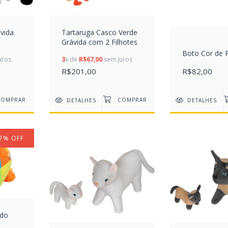
vida
Tartaruga Casco Verde
Grávida com 2 Filhotes
Boto Cor de 
uros
3
x de
R$67,00
sem juros
R$201,00
R$82,00
DETALHES
DETALHES
7
%
OFF
ido