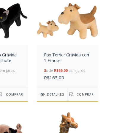
a Grávida
Fox Terrier Grávida com
ilhote
1 Filhote
em juros
3
x de
R$55,00
sem juros
R$165,00
DETALHES