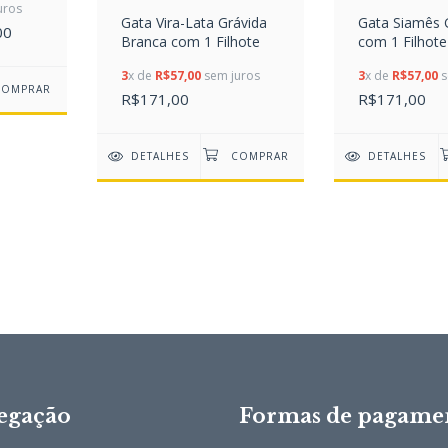
uros
Gata Vira-Lata Grávida
Gata Siamês 
00
Branca com 1 Filhote
com 1 Filhote
3
x de
R$57,00
sem juros
3
x de
R$57,00
s
R$171,00
R$171,00
DETALHES
DETALHES
egação
Formas de pagame