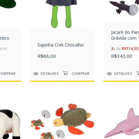
Jacaré do Pan
mbro
Grávida com 1
Sapinha Crek Chocalho
uros
3
x de
R$114,33
R$88,00
R$343,00
DETALHES
DETALHES