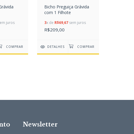
Grávida
Bicho Preguiça Grávida
com 1 Filhote
em juros
3
x de
R$69,67
sem juros
R$209,00
DETALHES
nto
Newsletter