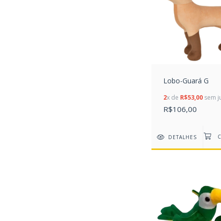
Lobo-Guará G
2
x de
R$53,00
sem j
R$106,00
DETALHES