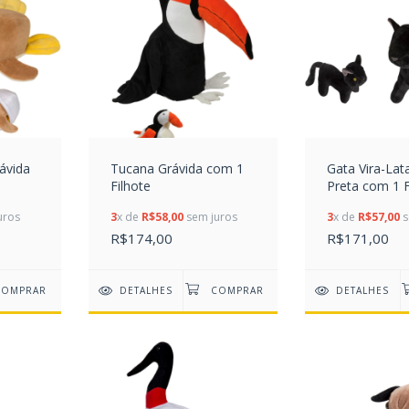
ávida
Tucana Grávida com 1
Gata Vira-Lat
Filhote
Preta com 1 F
uros
3
x de
R$58,00
sem juros
3
x de
R$57,00
s
R$174,00
R$171,00
DETALHES
DETALHES