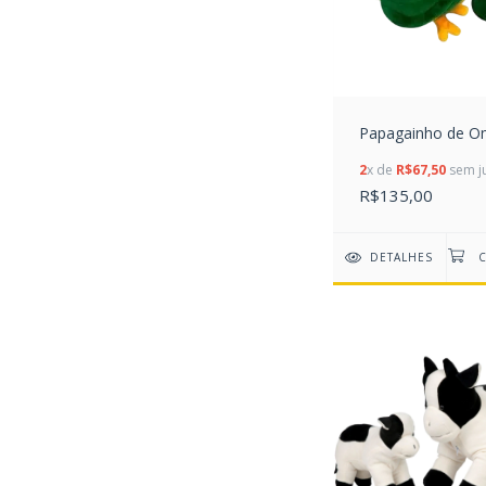
Papagainho de O
2
x de
R$67,50
sem j
R$135,00
DETALHES