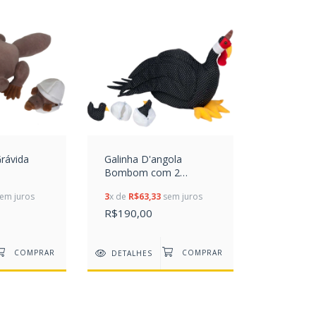
Grávida
Galinha D'angola
Bombom com 2
Pintinhos
em juros
3
x de
R$63,33
sem juros
R$190,00
DETALHES