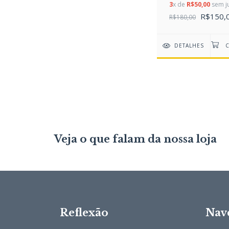
3
x de
R$50,00
sem j
R$150,
R$180,00
DETALHES
Veja o que falam da nossa loja
Reflexão
Nav