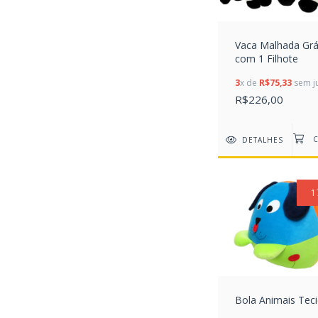
Vaca Malhada Grá
com 1 Filhote
3
x de
R$75,33
sem j
R$226,00
DETALHES
1
Bola Animais Tec