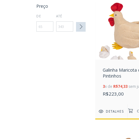
Preço
DE
ATÉ
Galinha Maricota
Pintinhos
3
x de
R$74,33
sem j
R$223,00
DETALHES