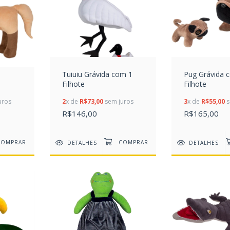
Tuiuiu Grávida com 1
Pug Grávida 
Filhote
Filhote
uros
2
x de
R$73,00
sem juros
3
x de
R$55,00
s
R$146,00
R$165,00
DETALHES
DETALHES