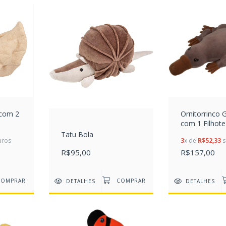
 com 2
Ornitorrinco 
com 1 Filhote
Tatu Bola
uros
3
x de
R$52,33
s
R$95,00
R$157,00
DETALHES
DETALHES