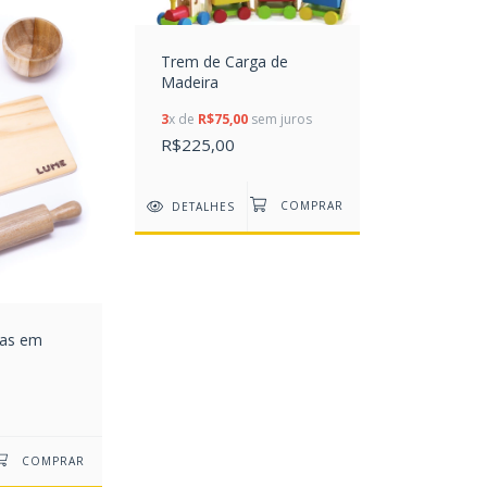
Trem de Carga de
Madeira
3
x de
R$75,00
sem juros
R$225,00
DETALHES
sas em