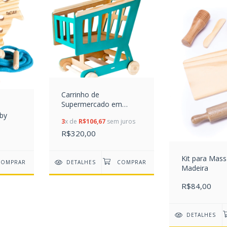
Carrinho de
Supermercado em
Madeira
aby
3
x de
R$106,67
sem juros
R$320,00
Kit para Mas
DETALHES
Madeira
R$84,00
DETALHES