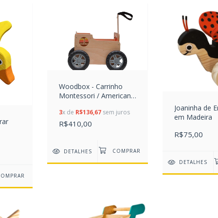
Woodbox - Carrinho
Montessori / Americano
em Madeira
Joaninha de 
3
x de
R$136,67
sem juros
em Madeira
rar
R$410,00
R$75,00
DETALHES
DETALHES