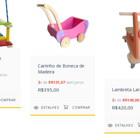
e
Carrinho de Boneca de
Madeira
uros
3
x de
R$131,67
sem juros
Lambreta Lar
R$395,00
3
x de
R$140,00
R$420,00
DETALHES
DETALHES