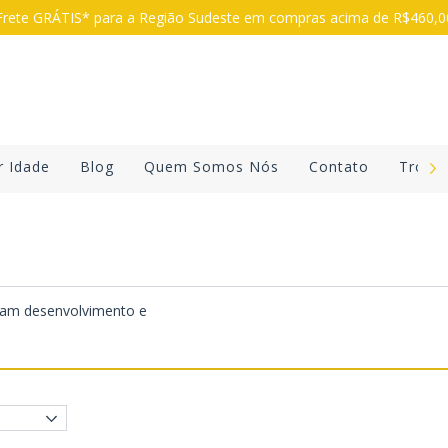
rete GRÁTIS* para a Região Sudeste em compras acima de R$460,
r Idade
Blog
Quem Somos Nós
Contato
Troca
ulam desenvolvimento e