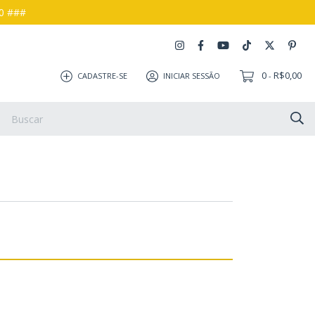
00 ###
0
R$0,00
CADASTRE-SE
INICIAR SESSÃO
-
s e Devoluções
Como Comprar