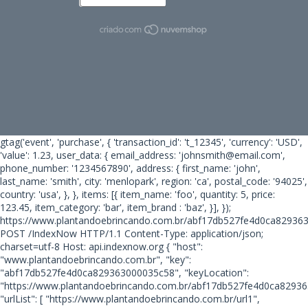
gtag('event', 'purchase', { 'transaction_id': 't_12345', 'currency': 'USD',
'value': 1.23, user_data: { email_address: 'johnsmith@email.com',
phone_number: '1234567890', address: { first_name: 'john',
last_name: 'smith', city: 'menlopark', region: 'ca', postal_code: '94025',
country: 'usa', }, }, items: [{ item_name: 'foo', quantity: 5, price:
123.45, item_category: 'bar', item_brand : 'baz', }], });
https://www.plantandoebrincando.com.br/abf17db527fe4d0ca82936
POST /IndexNow HTTP/1.1 Content-Type: application/json;
charset=utf-8 Host: api.indexnow.org { "host":
"www.plantandoebrincando.com.br", "key":
"abf17db527fe4d0ca829363000035c58", "keyLocation":
"https://www.plantandoebrincando.com.br/abf17db527fe4d0ca82936
"urlList": [ "https://www.plantandoebrincando.com.br/url1",