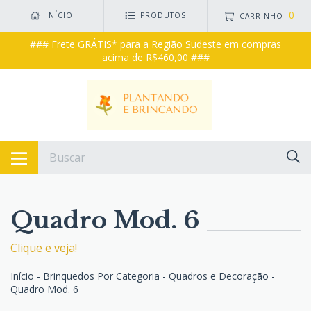
0
INÍCIO
PRODUTOS
CARRINHO
### Frete GRÁTIS* para a Região Sudeste em compras
acima de R$460,00 ###
Quadro Mod. 6
Clique e veja!
Início
-
Brinquedos Por Categoria
-
Quadros e Decoração
-
Quadro Mod. 6