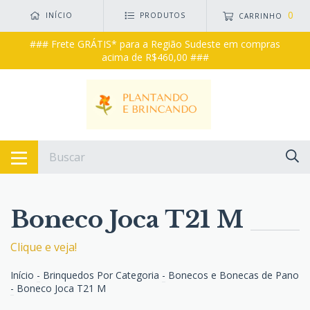
0
INÍCIO
PRODUTOS
CARRINHO
### Frete GRÁTIS* para a Região Sudeste em compras
acima de R$460,00 ###
Boneco Joca T21 M
Clique e veja!
Início
-
Brinquedos Por Categoria
-
Bonecos e Bonecas de Pano
-
Boneco Joca T21 M