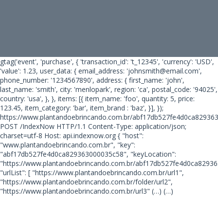
gtag('event', 'purchase', { 'transaction_id': 't_12345', 'currency': 'USD',
'value': 1.23, user_data: { email_address: 'johnsmith@email.com',
phone_number: '1234567890', address: { first_name: 'john',
last_name: 'smith', city: 'menlopark', region: 'ca', postal_code: '94025',
country: 'usa', }, }, items: [{ item_name: 'foo', quantity: 5, price:
123.45, item_category: 'bar', item_brand : 'baz', }], });
https://www.plantandoebrincando.com.br/abf17db527fe4d0ca82936
POST /IndexNow HTTP/1.1 Content-Type: application/json;
charset=utf-8 Host: api.indexnow.org { "host":
"www.plantandoebrincando.com.br", "key":
"abf17db527fe4d0ca829363000035c58", "keyLocation":
"https://www.plantandoebrincando.com.br/abf17db527fe4d0ca82936
"urlList": [ "https://www.plantandoebrincando.com.br/url1",
"https://www.plantandoebrincando.com.br/folder/url2",
"https://www.plantandoebrincando.com.br/url3"
(…) (…)