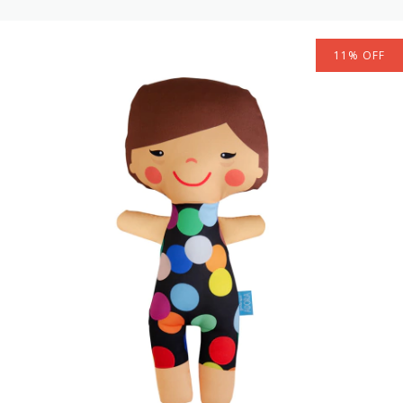
11
%
OFF