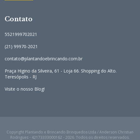
Contato
5521999702021
(21) 99970-2021
contato@plantandoebrincando.com.br
Praça Higino da Silveira, 61 - Loja 66. Shopping do Alto.
Teresópolis - RJ
Visite o nosso Blog!
Copyright Plantando e Brincando Brinquedos Ltda / Anderson Christian
Rodrigues - 42173333000162 - 2026. Todos os direitos reservados.