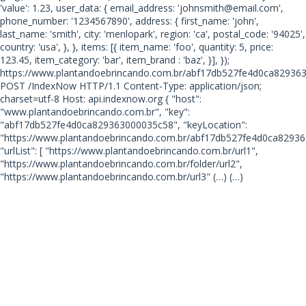
'value': 1.23, user_data: { email_address: 'johnsmith@email.com',
phone_number: '1234567890', address: { first_name: 'john',
last_name: 'smith', city: 'menlopark', region: 'ca', postal_code: '94025',
country: 'usa', }, }, items: [{ item_name: 'foo', quantity: 5, price:
123.45, item_category: 'bar', item_brand : 'baz', }], });
https://www.plantandoebrincando.com.br/abf17db527fe4d0ca82936
POST /IndexNow HTTP/1.1 Content-Type: application/json;
charset=utf-8 Host: api.indexnow.org { "host":
"www.plantandoebrincando.com.br", "key":
"abf17db527fe4d0ca829363000035c58", "keyLocation":
"https://www.plantandoebrincando.com.br/abf17db527fe4d0ca82936
"urlList": [ "https://www.plantandoebrincando.com.br/url1",
"https://www.plantandoebrincando.com.br/folder/url2",
"https://www.plantandoebrincando.com.br/url3"
(…) (…)