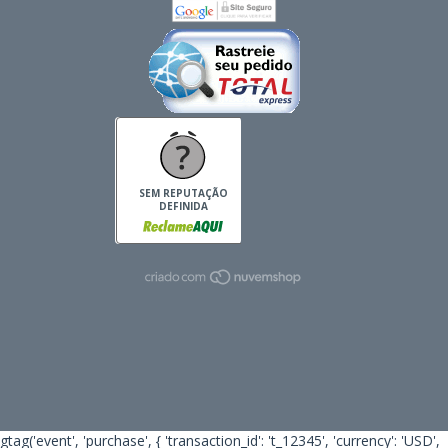
SEM REPUTAÇÃO
DEFINIDA
gtag('event', 'purchase', { 'transaction_id': 't_12345', 'currency': 'USD',