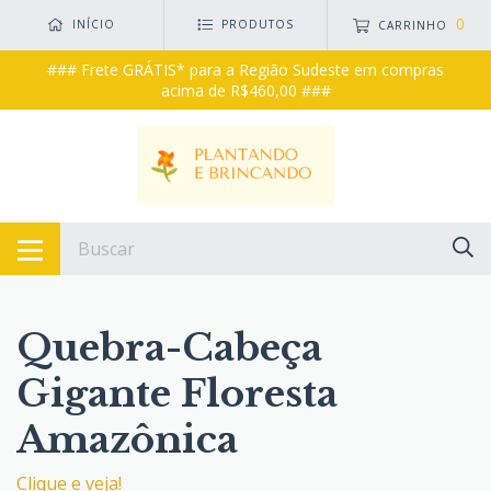
0
INÍCIO
PRODUTOS
CARRINHO
### Frete GRÁTIS* para a Região Sudeste em compras
acima de R$460,00 ###
Quebra-Cabeça
Gigante Floresta
Amazônica
Clique e veja!