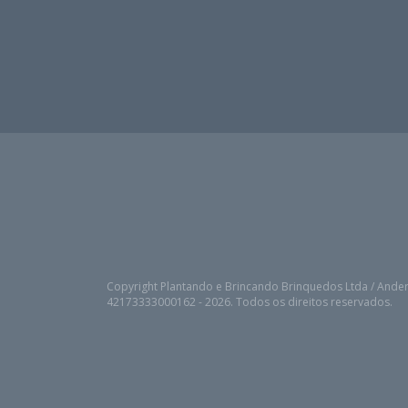
Copyright Plantando e Brincando Brinquedos Ltda / Ander
42173333000162 - 2026. Todos os direitos reservados.