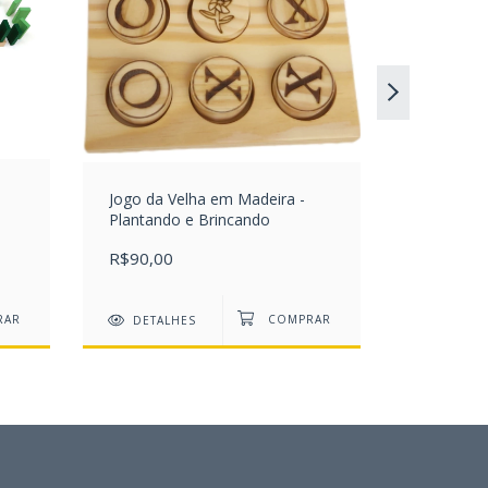
Corrida d
3
x de
R$73
R$220,0
Jogo da Velha em Madeira -
Plantando e Brincando
DETAL
R$90,00
DETALHES