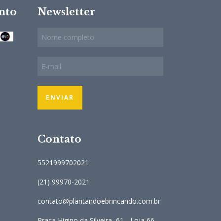
nto
Newsletter
Contato
5521999702021
(21) 99970-2021
contato@plantandoebrincando.com.br
Praça Higino da Silveira, 61 - Loja 66.