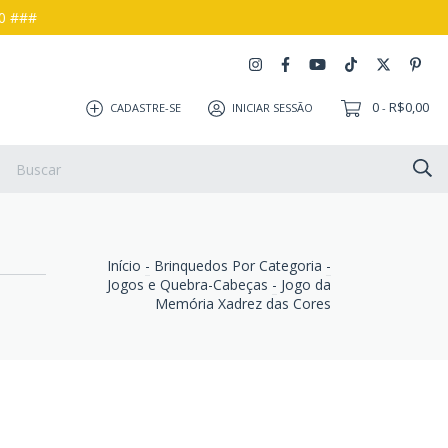
00 ###
0
R$0,00
CADASTRE-SE
INICIAR SESSÃO
-
s e Devoluções
Como Comprar
Início
-
Brinquedos Por Categoria
-
Jogos e Quebra-Cabeças
-
Jogo da
Memória Xadrez das Cores