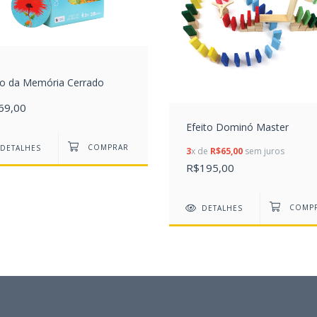
go da Memória Cerrado
69,00
Efeito Dominó Master
DETALHES
3
x de
R$65,00
sem juros
R$195,00
DETALHES