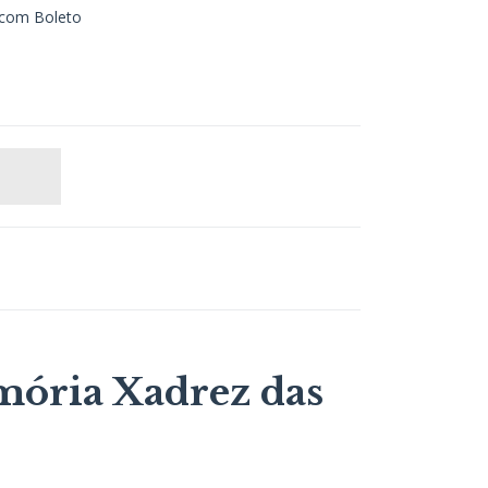
com Boleto
mória Xadrez das