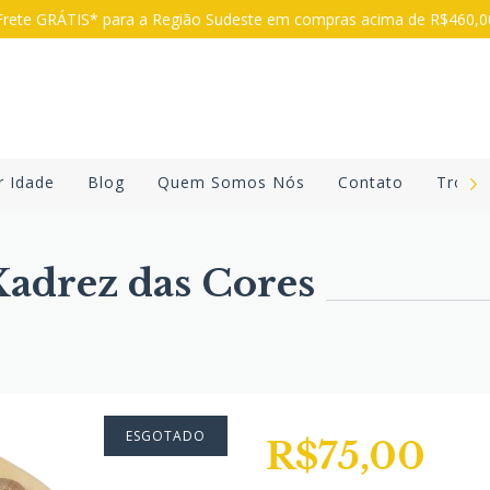
rete GRÁTIS* para a Região Sudeste em compras acima de R$460,
r Idade
Blog
Quem Somos Nós
Contato
Troca
adrez das Cores
ESGOTADO
R$75,00