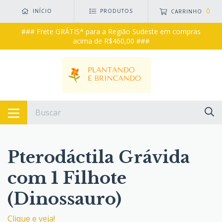
0
INÍCIO
PRODUTOS
CARRINHO
### Frete GRÁTIS* para a Região Sudeste em compras
acima de R$460,00 ###
Pterodáctila Grávida
com 1 Filhote
(Dinossauro)
Clique e veja!