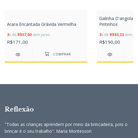
Galinha D'angola
Arara Encantada Grávida Vermelha
Pintinhos
3
x de
R$57,00
sem juros
3
x de
R$63,33
sem jur
R$171,00
R$190,00
Reflexão
"Todas as crianças aprendem por meio da brincadeira, pois o
brincar é o seu trabalho". Maria Montessori