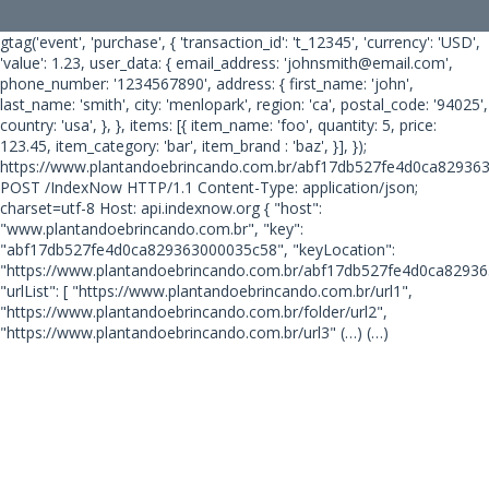
gtag('event', 'purchase', { 'transaction_id': 't_12345', 'currency': 'USD',
'value': 1.23, user_data: { email_address: 'johnsmith@email.com',
phone_number: '1234567890', address: { first_name: 'john',
last_name: 'smith', city: 'menlopark', region: 'ca', postal_code: '94025',
country: 'usa', }, }, items: [{ item_name: 'foo', quantity: 5, price:
123.45, item_category: 'bar', item_brand : 'baz', }], });
https://www.plantandoebrincando.com.br/abf17db527fe4d0ca82936
POST /IndexNow HTTP/1.1 Content-Type: application/json;
charset=utf-8 Host: api.indexnow.org { "host":
"www.plantandoebrincando.com.br", "key":
"abf17db527fe4d0ca829363000035c58", "keyLocation":
"https://www.plantandoebrincando.com.br/abf17db527fe4d0ca82936
"urlList": [ "https://www.plantandoebrincando.com.br/url1",
"https://www.plantandoebrincando.com.br/folder/url2",
"https://www.plantandoebrincando.com.br/url3"
(…) (…)