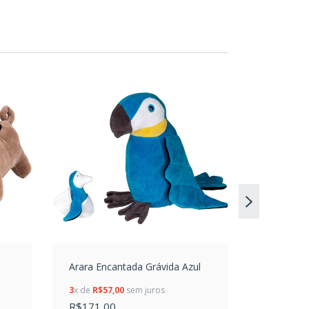
Arara Encantada Grávida Azul
Tucana Gr
3
x de
R$57,00
sem juros
3
x de
R$58
R$171,00
R$174,0