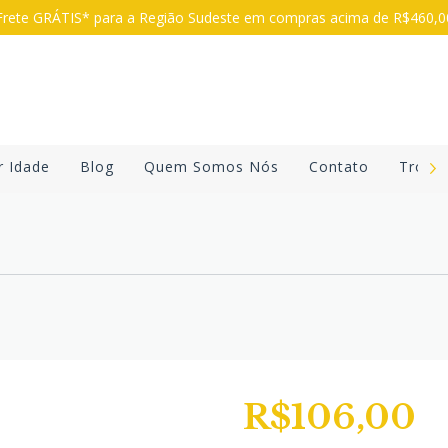
rete GRÁTIS* para a Região Sudeste em compras acima de R$460,
r Idade
Blog
Quem Somos Nós
Contato
Troca
R$106,00