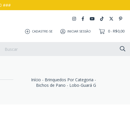
00 ###
0
R$0,00
CADASTRE-SE
INICIAR SESSÃO
-
s e Devoluções
Como Comprar
Início
-
Brinquedos Por Categoria
-
Bichos de Pano
-
Lobo-Guará G