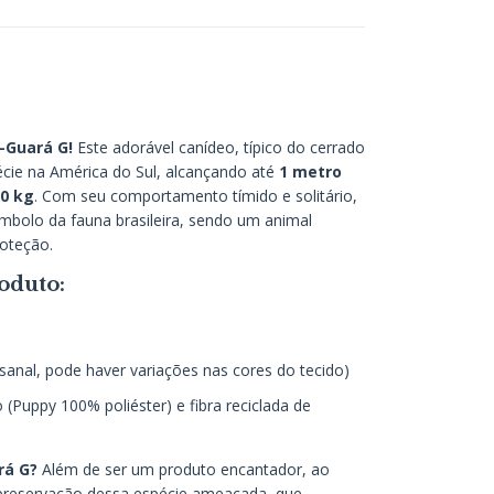
-Guará G!
Este adorável canídeo, típico do cerrado
pécie na América do Sul, alcançando até
1 metro
0 kg
. Com seu comportamento tímido e solitário,
mbolo da fauna brasileira, sendo um animal
oteção.
oduto:
m
esanal, pode haver variações nas cores do tecido)
 (Puppy 100% poliéster) e fibra reciclada de
rá G?
Além de ser um produto encantador, ao
a preservação dessa espécie ameaçada, que