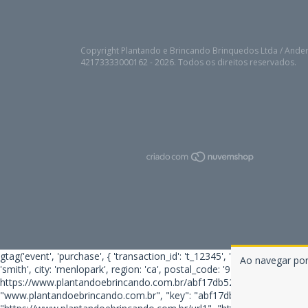
Copyright Plantando e Brincando Brinquedos Ltda / Ander
42173333000162 - 2026. Todos os direitos reservados.
gtag('event', 'purchase', { 'transaction_id': 't_12345', 'currency': 'U
Ao navegar por
'smith', city: 'menlopark', region: 'ca', postal_code: '94025', country: 'us
https://www.plantandoebrincando.com.br/abf17db527fe4d0ca82936300
"www.plantandoebrincando.com.br", "key": "abf17db527fe4d0ca82936