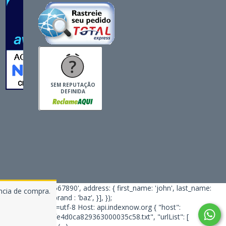
SEM REPUTAÇÃO
DEFINIDA
hone_number: '1234567890', address: { first_name: 'john', last_name:
ência de compra.
ry: 'bar', item_brand : 'baz', }], });
json; charset=utf-8 Host: api.indexnow.org { "host":
br/abf17db527fe4d0ca829363000035c58.txt", "urlList": [