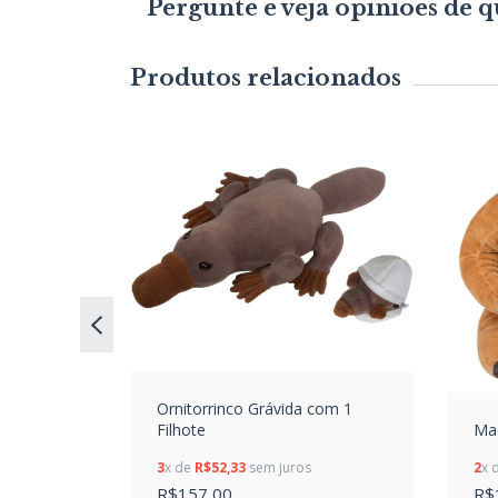
Pergunte e veja opiniões de
Produtos relacionados
Ornitorrinco Grávida com 1
Filhote
Mac
3
x de
R$52,33
sem juros
2
x 
R$157,00
R$