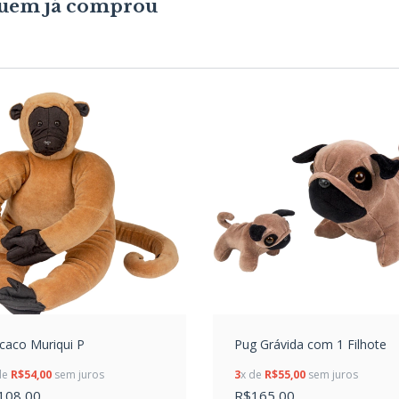
 quem já comprou
aco Muriqui P
Pug Grávida com 1 Filhote
de
R$54,00
sem juros
3
x de
R$55,00
sem juros
108,00
R$165,00