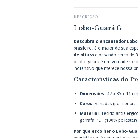
DESCRIÇÃO
Lobo-Guará G
Descubra o encantador Lobo
brasileiro, é o maior de sua es
de altura
e pesando cerca de
3
o lobo guará é um verdadeiro sí
inofensivo que merece nossa pr
Características do Pr
Dimensões:
47 x 35 x 11 c
Cores:
Variadas (por ser art
Material:
Tecido antialérgico
garrafa PET (100% poliéster)
Por que escolher o Lobo-Gua
adquiri-lo você contribui para 