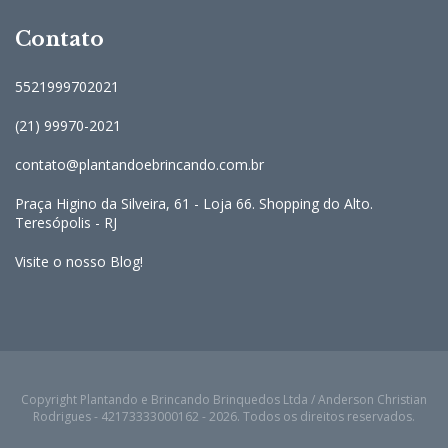
Contato
5521999702021
(21) 99970-2021
contato@plantandoebrincando.com.br
Praça Higino da Silveira, 61 - Loja 66. Shopping do Alto.
Teresópolis - RJ
Visite o nosso Blog!
Copyright Plantando e Brincando Brinquedos Ltda / Anderson Christian
Rodrigues - 42173333000162 - 2026. Todos os direitos reservados.