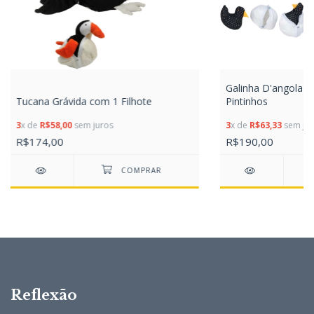
Galinha D'angola
Tucana Grávida com 1 Filhote
Pintinhos
3
x de
R$58,00
sem juros
3
x de
R$63,33
sem jur
R$174,00
R$190,00
Reflexão