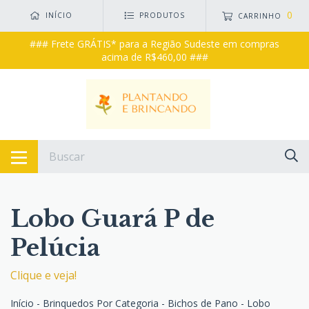
0
INÍCIO
PRODUTOS
CARRINHO
### Frete GRÁTIS* para a Região Sudeste em compras
acima de R$460,00 ###
Lobo Guará P de
Pelúcia
Clique e veja!
Início
-
Brinquedos Por Categoria
-
Bichos de Pano
-
Lobo