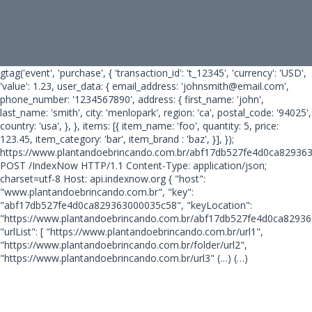
gtag('event', 'purchase', { 'transaction_id': 't_12345', 'currency': 'USD',
'value': 1.23, user_data: { email_address: 'johnsmith@email.com',
phone_number: '1234567890', address: { first_name: 'john',
last_name: 'smith', city: 'menlopark', region: 'ca', postal_code: '94025',
country: 'usa', }, }, items: [{ item_name: 'foo', quantity: 5, price:
123.45, item_category: 'bar', item_brand : 'baz', }], });
https://www.plantandoebrincando.com.br/abf17db527fe4d0ca82936
POST /IndexNow HTTP/1.1 Content-Type: application/json;
charset=utf-8 Host: api.indexnow.org { "host":
"www.plantandoebrincando.com.br", "key":
"abf17db527fe4d0ca829363000035c58", "keyLocation":
"https://www.plantandoebrincando.com.br/abf17db527fe4d0ca82936
"urlList": [ "https://www.plantandoebrincando.com.br/url1",
"https://www.plantandoebrincando.com.br/folder/url2",
"https://www.plantandoebrincando.com.br/url3"
(…) (…)