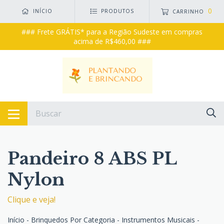
0
INÍCIO
PRODUTOS
CARRINHO
### Frete GRÁTIS* para a Região Sudeste em compras
acima de R$460,00 ###
Pandeiro 8 ABS PL
Nylon
Clique e veja!
Início
-
Brinquedos Por Categoria
-
Instrumentos Musicais
-