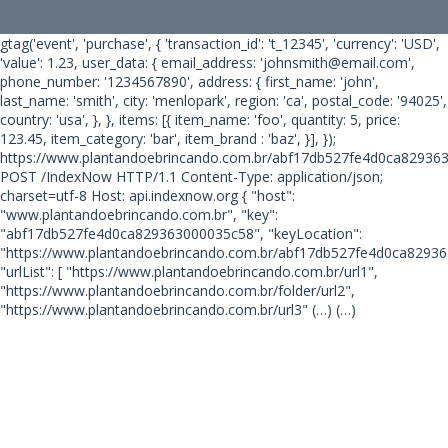
gtag('event', 'purchase', { 'transaction_id': 't_12345', 'currency': 'USD',
'value': 1.23, user_data: { email_address: 'johnsmith@email.com',
phone_number: '1234567890', address: { first_name: 'john',
last_name: 'smith', city: 'menlopark', region: 'ca', postal_code: '94025',
country: 'usa', }, }, items: [{ item_name: 'foo', quantity: 5, price:
123.45, item_category: 'bar', item_brand : 'baz', }], });
https://www.plantandoebrincando.com.br/abf17db527fe4d0ca82936
POST /IndexNow HTTP/1.1 Content-Type: application/json;
charset=utf-8 Host: api.indexnow.org { "host":
"www.plantandoebrincando.com.br", "key":
"abf17db527fe4d0ca829363000035c58", "keyLocation":
"https://www.plantandoebrincando.com.br/abf17db527fe4d0ca82936
"urlList": [ "https://www.plantandoebrincando.com.br/url1",
"https://www.plantandoebrincando.com.br/folder/url2",
"https://www.plantandoebrincando.com.br/url3"
(…) (…)