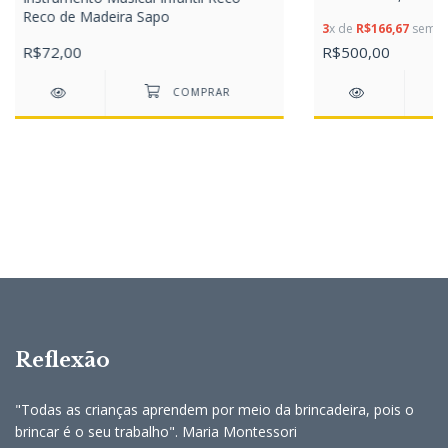
Reco de Madeira Sapo
3
x de
R$166,67
sem ju
R$72,00
R$500,00
Reflexão
"Todas as crianças aprendem por meio da brincadeira, pois o
brincar é o seu trabalho". Maria Montessori