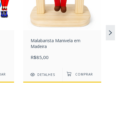
BrinqMod
Malabarista Manivela em
Madeira
2
x de
R$54
R$85,00
R$108,0
DETALHES
DETAL