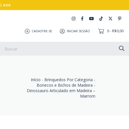
00 ###
0
R$0,00
CADASTRE-SE
INICIAR SESSÃO
-
s e Devoluções
Como Comprar
Início
-
Brinquedos Por Categoria
-
Bonecos e Bichos de Madeira
-
Dinossauro Articulado em Madeira –
Marrom