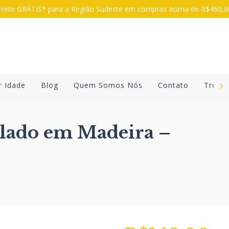
rete GRÁTIS* para a Região Sudeste em compras acima de R$460,
r Idade
Blog
Quem Somos Nós
Contato
Troca
ulado em Madeira –