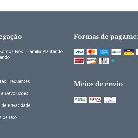
egação
Formas de pagame
omos Nós - Família Plantando
cando
tas Frequentes
Meios de envio
 e Devoluções
a de Privacidade
s de Uso