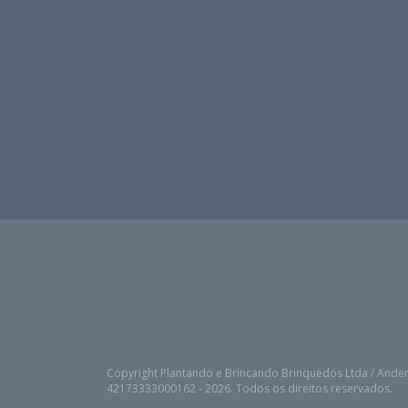
Copyright Plantando e Brincando Brinquedos Ltda / Ander
42173333000162 - 2026. Todos os direitos reservados.