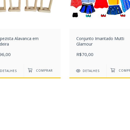
pezista Alavanca em
Conjunto Imantado Mutti
deira
Glamour
96,00
R$70,00
DETALHES
DETALHES