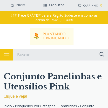
0
INÍCIO
PRODUTOS
CARRINHO
### Frete GRÁTIS* para a Região Sudeste em compras
acima de R$460,00 ###
Conjunto Panelinhas e
Utensílios Pink
Clique e veja!
Início
-
Brinquedos Por Categoria
-
Comidinhas
-
Conjunto