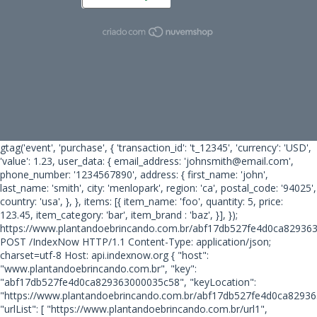
gtag('event', 'purchase', { 'transaction_id': 't_12345', 'currency': 'USD',
'value': 1.23, user_data: { email_address: 'johnsmith@email.com',
phone_number: '1234567890', address: { first_name: 'john',
last_name: 'smith', city: 'menlopark', region: 'ca', postal_code: '94025',
country: 'usa', }, }, items: [{ item_name: 'foo', quantity: 5, price:
123.45, item_category: 'bar', item_brand : 'baz', }], });
https://www.plantandoebrincando.com.br/abf17db527fe4d0ca82936
POST /IndexNow HTTP/1.1 Content-Type: application/json;
charset=utf-8 Host: api.indexnow.org { "host":
"www.plantandoebrincando.com.br", "key":
"abf17db527fe4d0ca829363000035c58", "keyLocation":
"https://www.plantandoebrincando.com.br/abf17db527fe4d0ca82936
"urlList": [ "https://www.plantandoebrincando.com.br/url1",