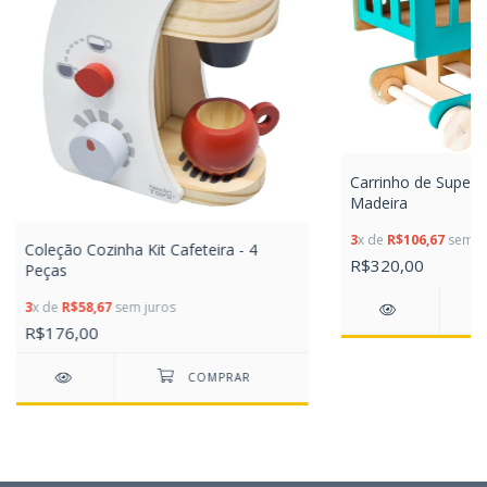
Carrinho de Super
Madeira
3
x de
R$106,67
sem ju
Coleção Cozinha Kit Cafeteira - 4
R$320,00
Peças
3
x de
R$58,67
sem juros
R$176,00