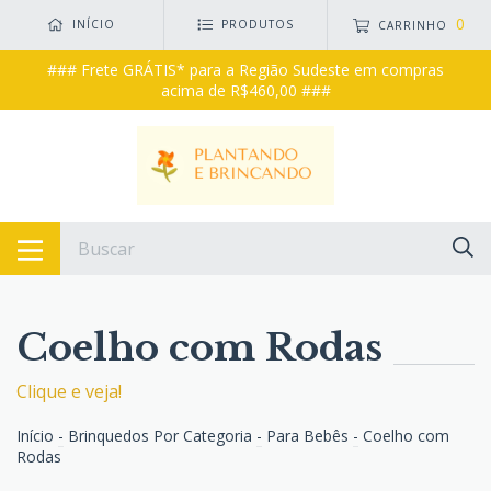
0
INÍCIO
PRODUTOS
CARRINHO
### Frete GRÁTIS* para a Região Sudeste em compras
acima de R$460,00 ###
Coelho com Rodas
Clique e veja!
Início
-
Brinquedos Por Categoria
-
Para Bebês
-
Coelho com
Rodas