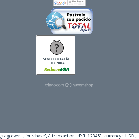
SEM REPUTAÇÃO
DEFINIDA
gtag('event', 'purchase', { 'transaction_id': 't_12345', 'currency': 'USD',