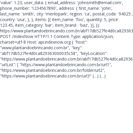
'value': 1.23, user_data: { email_address: 'johnsmith@email.com',
phone_number: '1234567890', address: { first_name: 'john',
last_name: 'smith', city: 'menlopark', region: 'ca', postal_code: '94025',
country: 'usa', }, }, items: [{ item_name: 'foo', quantity: 5, price:
123.45, item_category: 'bar', item_brand : 'baz', }], });
https://www.plantandoebrincando.com.br/abf17db527fe4d0ca82936
POST /IndexNow HTTP/1.1 Content-Type: application/json;
charset=utf-8 Host: api.indexnow.org { "host":
"www.plantandoebrincando.com.br", "key":
"abf17db527fe4d0ca829363000035c58", "keyLocation":
"https://www.plantandoebrincando.com.br/abf17db527fe4d0ca82936
"urlList": [ "https://www.plantandoebrincando.com.br/url1",
"https://www.plantandoebrincando.com.br/folder/url2",
"https://www.plantandoebrincando.com.br/url3"
(…) (…)