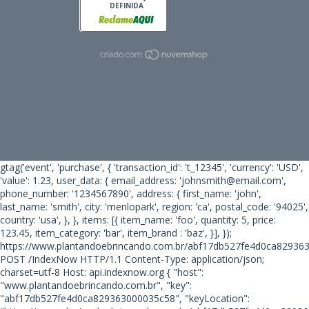
DEFINIDA
gtag('event', 'purchase', { 'transaction_id': 't_12345', 'currency': 'USD',
'value': 1.23, user_data: { email_address: 'johnsmith@email.com',
phone_number: '1234567890', address: { first_name: 'john',
last_name: 'smith', city: 'menlopark', region: 'ca', postal_code: '94025',
country: 'usa', }, }, items: [{ item_name: 'foo', quantity: 5, price:
123.45, item_category: 'bar', item_brand : 'baz', }], });
https://www.plantandoebrincando.com.br/abf17db527fe4d0ca82936
POST /IndexNow HTTP/1.1 Content-Type: application/json;
charset=utf-8 Host: api.indexnow.org { "host":
"www.plantandoebrincando.com.br", "key":
"abf17db527fe4d0ca829363000035c58", "keyLocation":