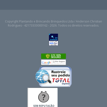
Copyright Plantando e Brincando Brinquedos Ltda / Anderson Christian
Rodrigues - 42173333000162 - 2026. Todos os direitos reservados.
SEM REPUTAÇÃO