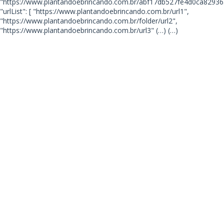
"https://www.plantandoebrincando.com.br/abf17db527fe4d0ca82936
"urlList": [ "https://www.plantandoebrincando.com.br/url1",
"https://www.plantandoebrincando.com.br/folder/url2",
"https://www.plantandoebrincando.com.br/url3"
(…) (…)