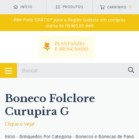
0
INÍCIO
PRODUTOS
CARRINHO
### Frete GRÁTIS* para a Região Sudeste em compras
acima de R$460,00 ###
Boneco Folclore
Curupira G
Clique e veja!
Início
-
Brinquedos Por Categoria
-
Bonecos e Bonecas de Pano